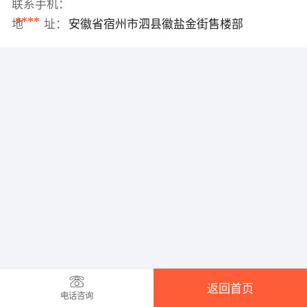
联系手机：
****
地 址：
安徽省宿州市泗县徽盐金街售楼部
返回首页
电话咨询