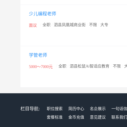
少儿编程老师
/
全职
/
泗县凤凰城商业街
/
不限
/
大专
面议
学管老师
/
全职
/
泗县松鼠Ai智适应教育
/
不限
/
5000～7000元
栏目导航:
职位搜索
简历中心
名企展示
一句话
套餐标准
金币充值
意见建议
联系我